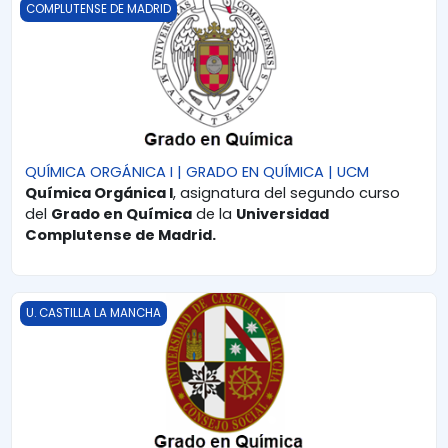
QUÍMICA ORGÁNICA I | GRADO EN QUÍMICA | UCM
COMPLUTENSE DE MADRID
QUÍMICA ORGÁNICA I | GRADO EN QUÍMICA | UCM
Química Orgánica I
, asignatura del segundo curso
del
Grado en Química
de la
Universidad
Complutense de Madrid.
QUÍMICA ORGÁNICA I | GRADO EN QUÍMICA | UCLM
U. CASTILLA LA MANCHA