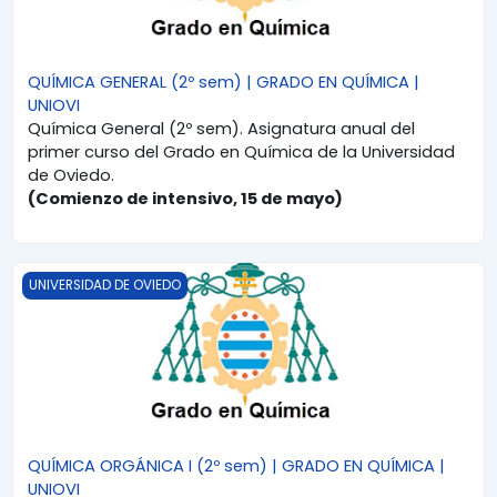
QUÍMICA GENERAL (2º sem) | GRADO EN QUÍMICA |
UNIOVI
Química General (2º sem). Asignatura anual del
primer curso del Grado en Química de la Universidad
de Oviedo.
(Comienzo de intensivo, 15 de mayo)
QUÍMICA ORGÁNICA I (2º sem) | GRADO EN QUÍMICA | UNIOVI
UNIVERSIDAD DE OVIEDO
QUÍMICA ORGÁNICA I (2º sem) | GRADO EN QUÍMICA |
UNIOVI