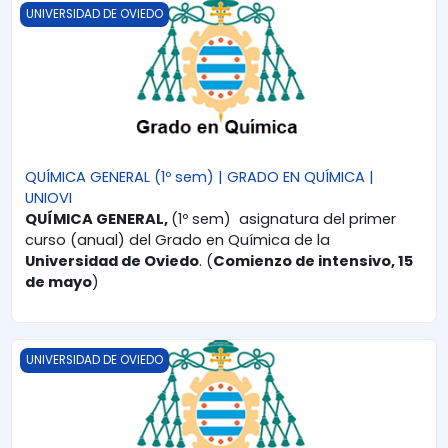
QUÍMICA GENERAL (1º sem) | GRADO EN QUÍMICA | UNIOVI
UNIVERSIDAD DE OVIEDO
QUÍMICA GENERAL (1º sem) | GRADO EN QUÍMICA |
UNIOVI
QUÍMICA GENERAL,
(1º sem) asignatura del primer
curso (anual) del Grado en Química de la
Universidad de Oviedo
. (
Comienzo de intensivo, 15
de mayo
)
QUÍMICA GENERAL (2º sem) | GRADO EN QUÍMICA | UNIOVI
UNIVERSIDAD DE OVIEDO