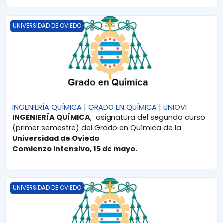
INGENIERÍA QUÍMICA | GRADO EN QUÍMICA | UNIOVI
UNIVERSIDAD DE OVIEDO
INGENIERÍA QUÍMICA | GRADO EN QUÍMICA | UNIOVI
INGENIERÍA QUÍMICA
, asignatura del segundo curso
(primer semestre) del Grado en Química de la
Universidad de Oviedo
.
Comienzo intensivo, 15 de mayo.
QUÍMICA FÍSICA II | GRADO EN QUÍMICA | UNIOVI
UNIVERSIDAD DE OVIEDO