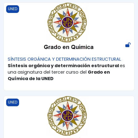
SÍNTESIS ORGÁNICA Y DETERMINACIÓN ESTRUCTURAL
UNED
SÍNTESIS ORGÁNICA Y DETERMINACIÓN ESTRUCTURAL
Síntesis orgánica y determinación estructural
es
una asignatura del tercer curso del
Grado en
Química de la UNED
QUÍMICA ORGÁNICA II | GRADO EN QUÍMICA | UNED
UNED