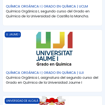
QUÍMICA ORGÁNICA I | GRADO EN QUÍMICA | UCLM
Química Orgánica I, segundo curso del Grado en
Química de la Universidad de Castilla la Mancha.
QUÍMICA ORGÁNICA I | GRADO EN QUÍMICA | UJI
U. JAUME I
QUÍMICA ORGÁNICA I | GRADO EN QUÍMICA | UJI
Química Orgánica I, asignatura del segundo curso del
Grado en Química de la Universidad Jaume I
QUÍMICA ORGÁNICA II | GRADO EN FARMACIA | UAH
UNIVERSIDAD DE ALCALÁ