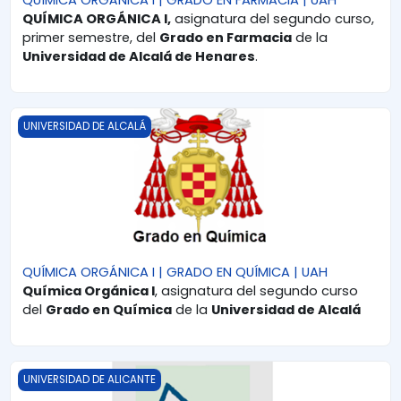
QUÍMICA ORGÁNICA I | GRADO EN FARMACIA | UAH
QUÍMICA ORGÁNICA I,
asignatura del segundo curso,
primer semestre, del
Grado en Farmacia
de la
Universidad de Alcalá de Henares
.
QUÍMICA ORGÁNICA I | GRADO EN QUÍMICA | UAH
UNIVERSIDAD DE ALCALÁ
QUÍMICA ORGÁNICA I | GRADO EN QUÍMICA | UAH
Química Orgánica I
, asignatura del segundo curso
del
Grado en Química
de la
Universidad de Alcalá
QUÍMICA ORGÁNICA I | GRADO EN QUÍMICA | UA
UNIVERSIDAD DE ALICANTE