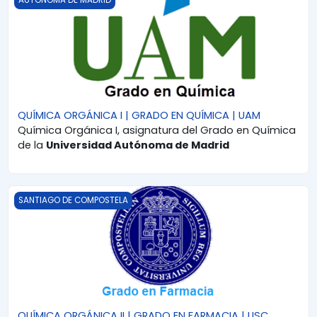
AUTÓNOMA DE MADRID
QUÍMICA ORGÁNICA I | GRADO EN QUÍMICA | UAM
Química Orgánica I, asignatura del Grado en Química
de la
Universidad Autónoma de Madrid
QUÍMICA ORGÁNICA II | GRADO EN FARMACIA | USC
SANTIAGO DE COMPOSTELA
QUÍMICA ORGÁNICA II | GRADO EN FARMACIA | USC