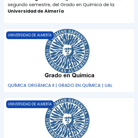
segundo semestre, del Grado en Química de la
Universidad de Almería
QUÍMICA ORGÁNICA II | GRADO EN QUÍMICA | UAL
UNIVERSIDAD DE ALMERÍA
QUÍMICA ORGÁNICA II | GRADO EN QUÍMICA | UAL
QUÍMICA ORGÁNICA I | GRADO EN QUÍMICA | UAL
UNIVERSIDAD DE ALMERÍA