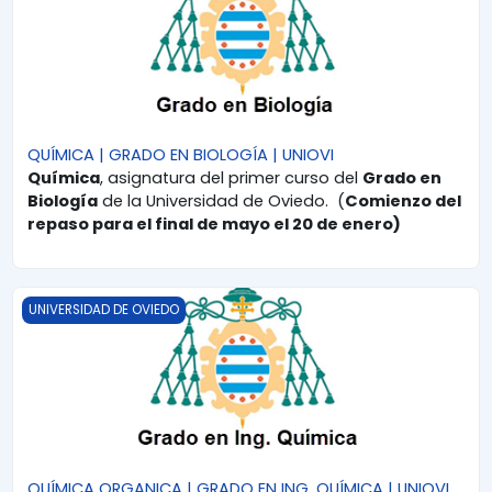
QUÍMICA | GRADO EN BIOLOGÍA | UNIOVI
Química
, asignatura del primer curso del
Grado en
Biología
de la Universidad de Oviedo. (
Comienzo del
repaso para el final de mayo el 20 de enero)
QUÍMICA ORGANICA | GRADO EN ING. QUÍMICA | UNIOVI
UNIVERSIDAD DE OVIEDO
QUÍMICA ORGANICA | GRADO EN ING. QUÍMICA | UNIOVI