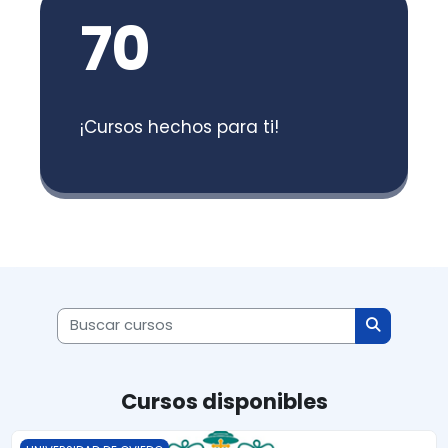
70
¡Cursos hechos para ti!
Buscar cursos
Buscar cu
Cursos disponibles
TERMODINÁMICA Y CINÉTICA | GRADO EN BIOTECNOLOGÍA | U