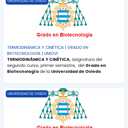
UNIVERSIDAD DE OVIEDO
TERMODINÁMICA Y CINÉTICA | GRADO EN
BIOTECNOLOGÍA | UNIOVI
TERMODINÁMICA Y CINÉTICA
, asignatura del
segundo curso, primer semestre, del
Grado en
Biotecnología
de la
Universidad de Oviedo
.
QUÍMICA GENERAL | GRADO EN BIOTECNOLOGÍA | UNIOVI
UNIVERSIDAD DE OVIEDO