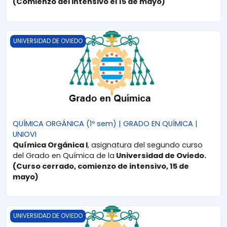
(Comienzo del intensivo el 15 de mayo)
QUÍMICA ORGÁNICA (1º sem) | GRADO EN QUÍMICA | UNIOVI
UNIVERSIDAD DE OVIEDO
QUÍMICA ORGÁNICA (1º sem) | GRADO EN QUÍMICA |
UNIOVI
Química Orgánica I
, asignatura del segundo curso
del Grado en Química de la
Universidad de Oviedo.
(Curso cerrado, comienzo de intensivo, 15 de
mayo)
QUÍMICA | GRADO EN BIOLOGÍA | UNIOVI
UNIVERSIDAD DE OVIEDO