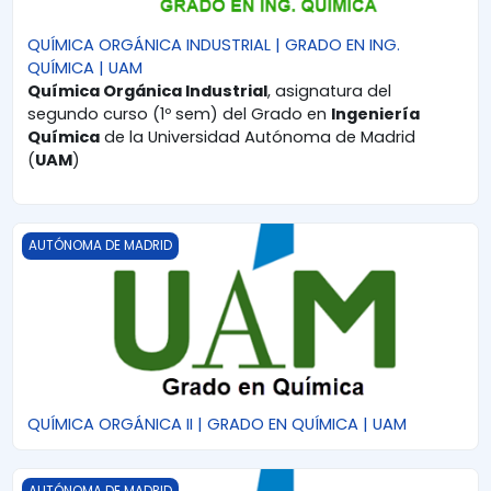
QUÍMICA ORGÁNICA INDUSTRIAL | GRADO EN ING.
QUÍMICA | UAM
Química Orgánica Industrial
, asignatura del
segundo curso (1º sem) del Grado en
Ingeniería
Química
de la Universidad Autónoma de Madrid
(
UAM
)
QUÍMICA ORGÁNICA II | GRADO EN QUÍMICA | UAM
AUTÓNOMA DE MADRID
QUÍMICA ORGÁNICA II | GRADO EN QUÍMICA | UAM
QUÍMICA ORGÁNICA I | GRADO EN QUÍMICA | UAM